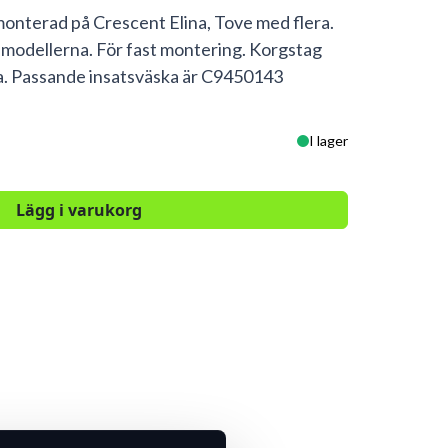
monterad på Crescent Elina, Tove med flera.
 modellerna. För fast montering. Korgstag
na. Passande insatsväska är C9450143
I lager
Lägg i varukorg