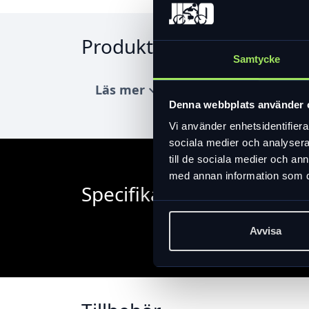
Produktinformation
Samtycke
Läs mer
expand_more
Denna webbplats använder 
Vi använder enhetsidentifierar
sociala medier och analysera 
till de sociala medier och a
med annan information som du 
Specifikation
Avvisa