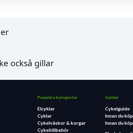
er
e också gillar
Populära kategorier
Guider
Elcyklar
Cykelguide
Cyklar
Innan du köp
Cykelväskor & korgar
Innan du köp
Cykeltillbehör