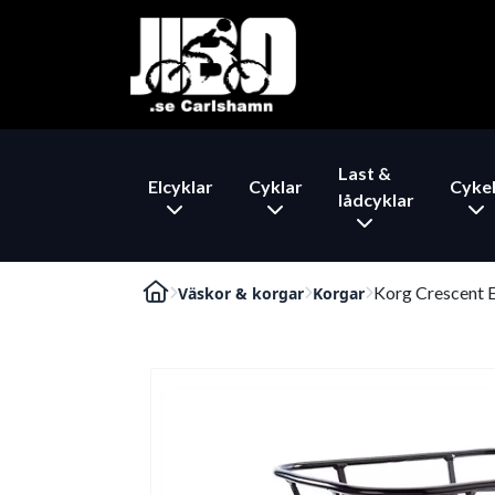
Last &
Elcyklar
Cyklar
Cykel
lådcyklar
Korg Crescent E
Väskor & korgar
Korgar