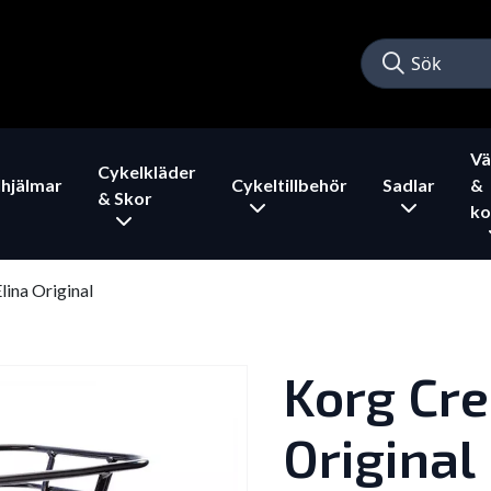
Vä
Cykelkläder
hjälmar
Cykeltillbehör
Sadlar
&
& Skor
ko
lina Original
Korg Cre
Original