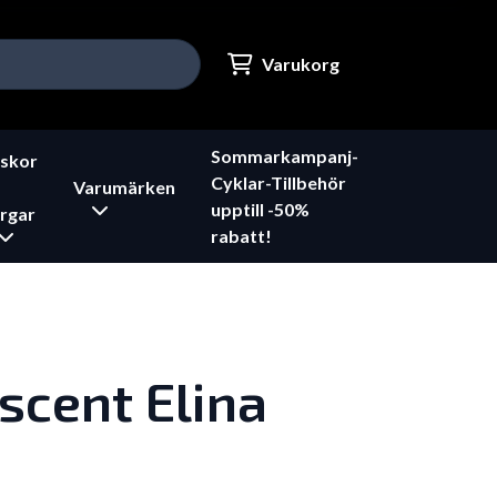
Varukorg
Sommarkampanj-
skor
Cyklar-Tillbehör
Varumärken
upptill -50%
rgar
rabatt!
scent Elina