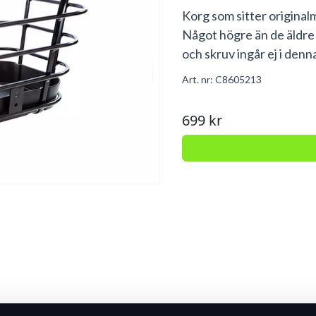
Korg som sitter original
Något högre än de äldre
och skruv ingår ej i den
Art. nr:
C8605213
699 kr