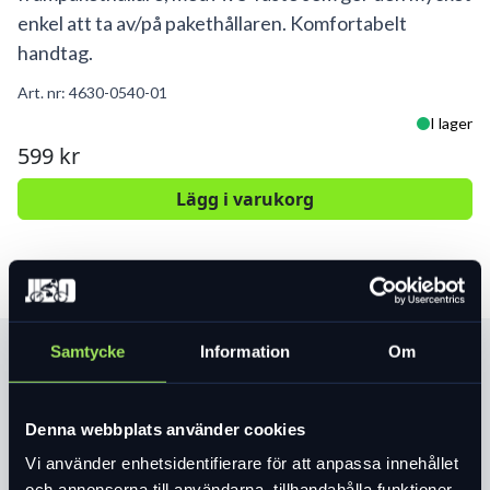
enkel att ta av/på pakethållaren. Komfortabelt
handtag.
Art. nr:
4630-0540-01
I lager
599 kr
Lägg i varukorg
Samtycke
Information
Om
Produktinformation
Kompatibel med TRAVEL väska för EPIC och insats för
Denna webbplats använder cookies
EPIC.
Vi använder enhetsidentifierare för att anpassa innehållet
Mått B40 x H20 x D29 cm. Vikt 1,33 kg. Volym 23 L. Max 10
och annonserna till användarna, tillhandahålla funktioner