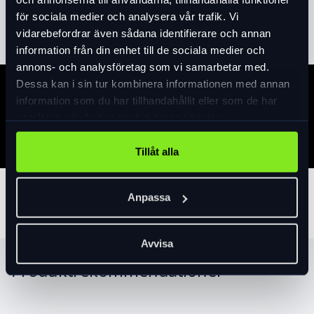
kg.
Läs mer
expand_more
för sociala medier och analysera vår trafik. Vi
vidarebefordrar även sådana identifierare och annan
information från din enhet till de sociala medier och
annons- och analysföretag som vi samarbetar med.
Dessa kan i sin tur kombinera informationen med annan
Specifikation
information som du har tillhandahållit eller som de har
samlat in när du har använt deras tjänster.
Tillåt alla
Tillbehör
Anpassa
Avvisa
Produktrekommendationer