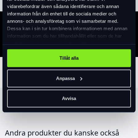
vidarebefordrar även sådana identifierare och annan
information från din enhet till de sociala medier och
annons- och analysföretag som vi samarbetar med.
Specifikation
Dessa kan i sin tur kombinera informationen med annan
information som du har tillhandahållit eller som de har
samlat in när du har använt deras tjänster.
Tillåt alla
Tillbehör
Anpassa
Avvisa
Produktrekommendationer
Andra produkter du kanske också