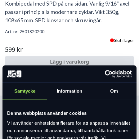
Kombipedal med SPD på ena sidan. Vanlig 9/16" axel
passar i princip alla modernare cyklar. Vikt 350g,
108x65 mm. SPD klossar och skruv ingår.
Art. nr:
2501820200
Slut i lager
599 kr
Lägg i varukorg
Samtycke
Information
Om
Produktinformation
Denna webbplats använder cookies
Vi använder enhetsidentifierare för att anpassa innehållet
Läs mer
expand_more
och annonserna till användarna, tillhandahålla funktioner
för sociala medier och analysera vår trafik. Vi