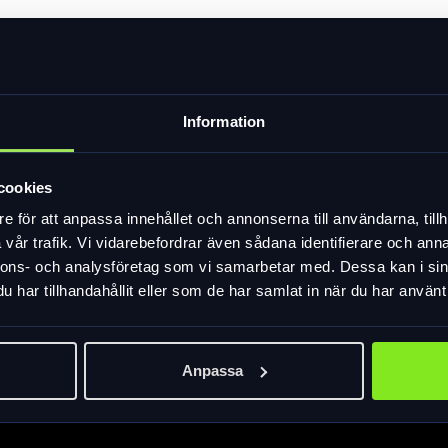
ta mot repor.
Information
ptiskt korrekta och ger 100 % UV-skydd
ramgång inom cykelbranschen. Kort efter lanseringen introduce
cookies
at till många livsstils- och sportkategorier med fokus alltid på te
e för att anpassa innehållet och annonserna till användarna, tillh
vår trafik. Vi vidarebefordrar även sådana identifierare och anna
nnons- och analysföretag som vi samarbetar med. Dessa kan i sin
ets optiska våglängd. Detta förbättrar kontrasten, klargör detalj
har tillhandahållit eller som de har samlat in när du har använt 
velse.
onat, vilket gör dem mycket slagtåliga och ger 100 % UV skydd.
Anpassa