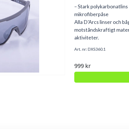
– Stark polykarbonatlin
mikrofiberpåse
Alla D’Arcs linser och bå
motståndskraftigt materia
aktiviteter.
Art. nr:
DXS360.1
999 kr