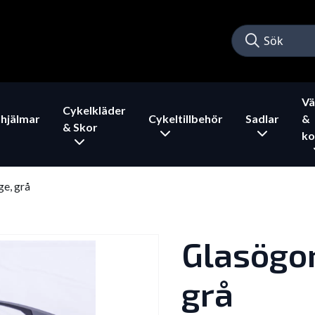
Vä
Cykelkläder
hjälmar
Cykeltillbehör
Sadlar
&
& Skor
ko
e, grå
Glasögon
grå