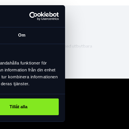
Om
rade D’Arcs en världsförsta box med utbytbara
knik, innovation, komfort och stil.
andahålla funktioner för
n information från din enhet
 tur kombinera informationen
er och ökar din förmåga att se konturer och
deras tjänster.
Tillåt alla