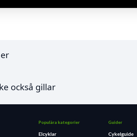
er
e också gillar
Populära kategorier
Guider
Elcyklar
Cykelguide