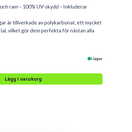
s och ram – 100% UV-skydd – Inkluderar
gar är tillverkade av polykarbonat, ett mycket
l, vilket gör dem perfekta för nästan alla
I lager
Lägg i varukorg