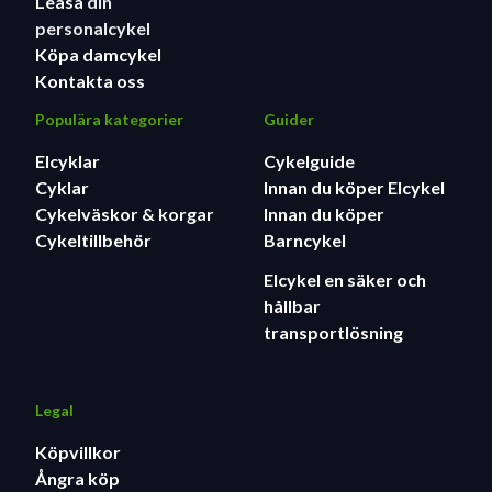
Leasa
din
personalcykel
Köpa damcykel
Kontakta oss
Populära kategorier
Guider
Elcyklar
Cykelguide
Cyklar
Innan du köper Elcykel
Cykelväskor & korgar
Innan du köper
Cykeltillbehör
Barncykel
Elcykel en säker och
hållbar
transportlösning
Legal
Köpvillkor
Ångra köp