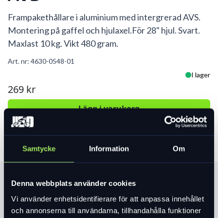
Frampakethållare i aluminium med intergrerad AVS.
Montering på gaffel och hjulaxel.För 28" hjul. Svart.
Maxlast 10 kg. Vikt 480 gram.
Art. nr:
4630-0548-01
I lager
269 kr
Lägg i varukorg
Samtycke
Information
Om
Produktinformation
Denna webbplats använder cookies
Vi använder enhetsidentifierare för att anpassa innehållet
och annonserna till användarna, tillhandahålla funktioner
Läs mer
expand_more