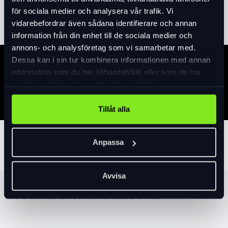
Läs mer
expand_more
för sociala medier och analysera vår trafik. Vi
vidarebefordrar även sådana identifierare och annan
information från din enhet till de sociala medier och
annons- och analysföretag som vi samarbetar med.
Dessa kan i sin tur kombinera informationen med annan
Specifikation
information som du har tillhandahållit eller som de har
samlat in när du har använt deras tjänster.
Tillåt alla
Tillbehör
Anpassa
Avvisa
Produktrekommendationer