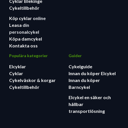
Cyklar Blekinge
Cykeltillbehör
Köp cyklar
online
Leasa
din
personalcykel
Köpa damcykel
Kontakta oss
Populära kategorier
Guider
Elcyklar
Cykelguide
Cyklar
Innan du köper Elcykel
Cykelväskor & korgar
Innan du köper
Cykeltillbehör
Barncykel
Elcykel en säker och
hållbar
transportlösning