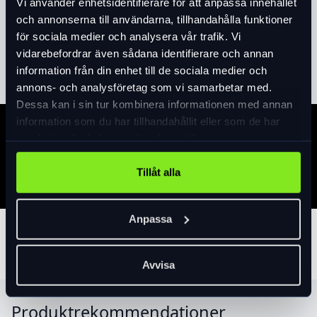
Vi använder enhetsidentifierare för att anpassa innehållet
Produktinformation
och annonserna till användarna, tillhandahålla funktioner
för sociala medier och analysera vår trafik. Vi
Läs mer
expand_more
vidarebefordrar även sådana identifierare och annan
information från din enhet till de sociala medier och
annons- och analysföretag som vi samarbetar med.
Dessa kan i sin tur kombinera informationen med annan
information som du har tillhandahållit eller som de har
Specifikation
samlat in när du har använt deras tjänster.
Tillåt alla
Anpassa
Tillbehör
Avvisa
Produktrekommendationer