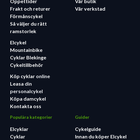
Öppettider
Vår butik
Frakt och returer
Vår verkstad
Förmånscykel
Så väljer du rätt
ramstorlek
Elcykel
Mountainbike
Cyklar Blekinge
Cykeltillbehör
Köp cyklar
online
Leasa
din
personalcykel
Köpa damcykel
Kontakta oss
Populära kategorier
Guider
Elcyklar
Cykelguide
Cyklar
Innan du köper Elcykel