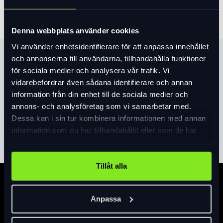
Denna webbplats använder cookies
Vi använder enhetsidentifierare för att anpassa innehållet
Produktinformation
och annonserna till användarna, tillhandahålla funktioner
för sociala medier och analysera vår trafik. Vi
SWAT™-kompatibel design för integrering med
vidarebefordrar även sådana identifierare och annan
förvaring och verktyg.
information från din enhet till de sociala medier och
Förstärkt kompositmaterial ökar slitstyrkan utan
annons- och analysföretag som vi samarbetar med.
att extra vikt.
Dessa kan i sin tur kombinera informationen med annan
Läs mer
expand_more
Öppning åt sidan för att lätt komma åt på ramar
information som du har tillhandahållit eller som de har
med begränsat utrymme.
samlat in när du har använt deras tjänster.
Vänstersidig isättning på underröret – högersidig
isättning vid montering på sadelröret.
Tillåt alla
Stilren, minimalistisk design med sylvass grafik.
Specifikation
SWAT™ MTB-verktyg går att montera i flaskstället.
Anpassa
MTB SWAT™ Box går att montera (på kompatibla
ramar).