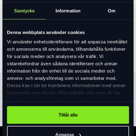
Art. nr:
EL016041857
Samtycke
Information
Om
I lager
89 kr
Denna webbplats använder cookies
Lägg i varukorg
Vi använder enhetsidentifierare för att anpassa innehållet
och annonserna till användarna, tillhandahålla funktioner
för sociala medier och analysera vår trafik. Vi
vidarebefordrar även sådana identifierare och annan
information från din enhet till de sociala medier och
annons- och analysföretag som vi samarbetar med.
Produktinformation
Dessa kan i sin tur kombinera informationen med annan
information som du har tillhandahållit eller som de har
samlat in när du har använt deras tjänster.
Läs mer
expand_more
Tillåt alla
Anpassa