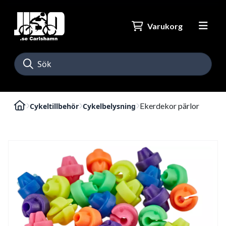
Varukorg
Ekerdekor pärlor
Cykeltillbehör
Cykelbelysning