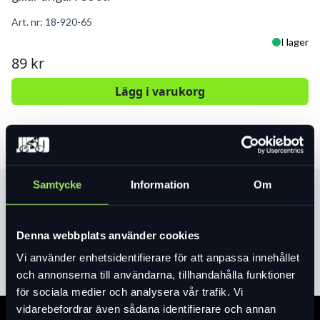
Art. nr:
18-920-65
I lager
89 kr
Lägg i varukorg
Samtycke
Information
Om
Produktinformation
Denna webbplats använder cookies
Läs mer
expand_more
Vi använder enhetsidentifierare för att anpassa innehållet
och annonserna till användarna, tillhandahålla funktioner
för sociala medier och analysera vår trafik. Vi
vidarebefordrar även sådana identifierare och annan