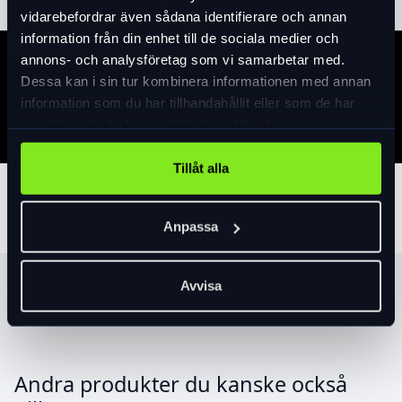
vidarebefordrar även sådana identifierare och annan
information från din enhet till de sociala medier och
annons- och analysföretag som vi samarbetar med.
Specifikation
Dessa kan i sin tur kombinera informationen med annan
information som du har tillhandahållit eller som de har
samlat in när du har använt deras tjänster.
Tillåt alla
Tillbehör
Anpassa
Avvisa
Produktrekommendationer
Andra produkter du kanske också