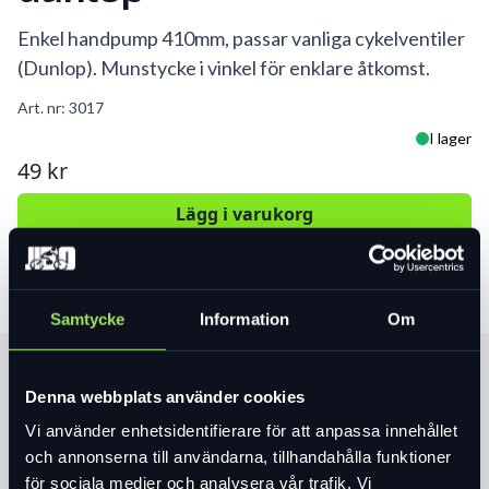
Enkel handpump 410mm, passar vanliga cykelventiler
(Dunlop). Munstycke i vinkel för enklare åtkomst.
Art. nr:
3017
I lager
49 kr
Lägg i varukorg
Samtycke
Information
Om
Produktinformation
Denna webbplats använder cookies
Vi använder enhetsidentifierare för att anpassa innehållet
Läs mer
expand_more
och annonserna till användarna, tillhandahålla funktioner
för sociala medier och analysera vår trafik. Vi