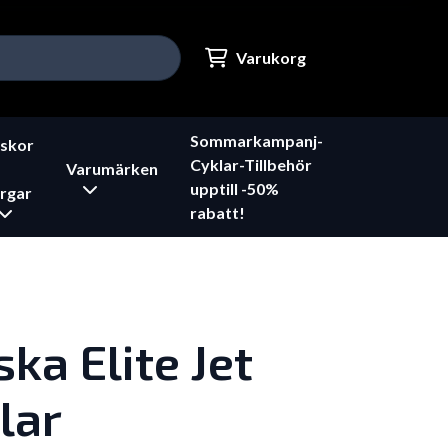
Varukorg
Sommarkampanj-
skor
Cyklar-Tillbehör
Varumärken
upptill -50%
rgar
rabatt!
ka Elite Jet
lar