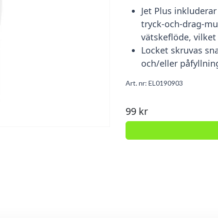
Jet Plus inkluderar
tryck-och-drag-mun
vätskeflöde, vilket
Locket skruvas sna
och/eller påfyllnin
Art. nr:
EL0190903
99 kr