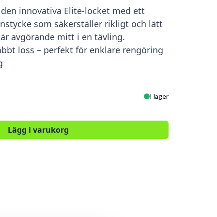
 den innovativa Elite-locket med ett
stycke som säkerställer rikligt och lätt
 är avgörande mitt i en tävling.
bbt loss – perfekt för enklare rengöring
g
I lager
Lägg i varukorg