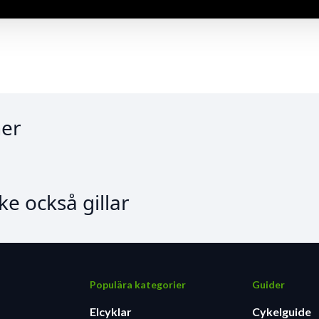
er
e också gillar
Populära kategorier
Guider
Elcyklar
Cykelguide