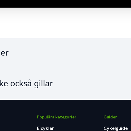
er
e också gillar
Populära kategorier
Guider
Elcyklar
Cykelguide