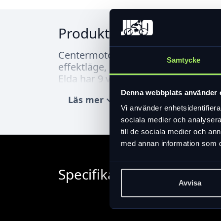
Produktinformation
Centermotorn som är en Shimano E5
Samtycke
effektläge, hastighet, batteriets lad
Elda har 9 växlar och fullt utrusta
klicksystem, fäst en väska eller korg
Denna webbplats använder 
Läs mer
expand_more
Vi använder enhetsidentifierar
sociala medier och analysera 
till de sociala medier och a
med annan information som du 
Specifikation
Avvisa