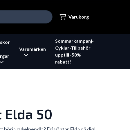
Varukorg
Sommarkampanj-
skor
Cyklar-Tillbehör
Varumärken
upptill -50%
rgar
rabatt!
 Elda 50
tt börja cykelpendla? Då väntar Elda på dig!