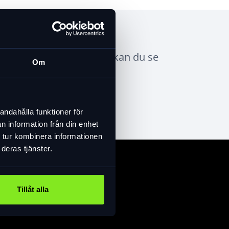
bara tydliga displayen kan du se
Om
d. Pakethållaren har AVS
a bak, så löser du familjelogistiken.
andahålla funktioner för
n information från din enhet
 tur kombinera informationen
deras tjänster.
Tillåt alla