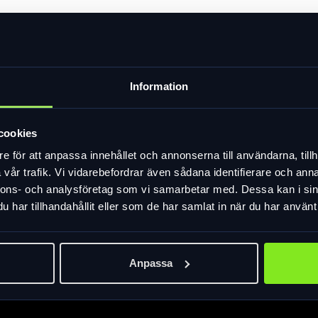
000 ger dig kraften du behöver och på den avtag
Information
dnivå och hur långt den kraften tar dig.
d med skärmar, godkänt ramlås, belysning och stö
 med ett klick. Montera på en barnstol, eller kärr
cookies
e för att anpassa innehållet och annonserna till användarna, tillh
vår trafik. Vi vidarebefordrar även sådana identifierare och anna
nnons- och analysföretag som vi samarbetar med. Dessa kan i sin
har tillhandahållit eller som de har samlat in när du har använt 
Anpassa