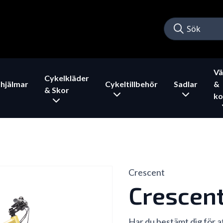
Vä
Cykelkläder
hjälmar
Cykeltillbehör
Sadlar
&
& Skor
ko
Crescent
Crescent
Har du bestämt dig för a