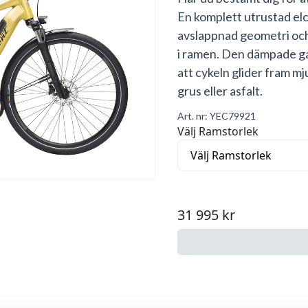
En komplett utrustad elc
avslappnad geometri och
i ramen. Den dämpade ga
att cykeln glider fram mj
grus eller asfalt.
Art. nr:
YEC79921
Välj Ramstorlek
31 995 kr