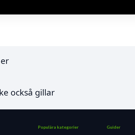
nental som jämfört med en standard gummiblandning:
er
e också gillar
Populära kategorier
Guider