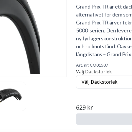
Grand Prix TR är ett däck
alternativet för dem som 
Grand Prix TR ärver tekni
5000-serien. Den levere
ny fyrlagerskonstruktio
och rullmotstånd. Oavsett
långdistans – Grand Prix
Art. nr:
CO01507
Välj Däckstorlek
629 kr