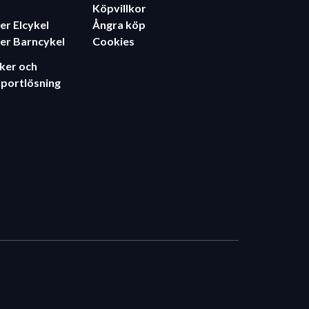
Köpvillkor
er Elcykel
Ångra köp
er Barncykel
Cookies
äker och
sportlösning