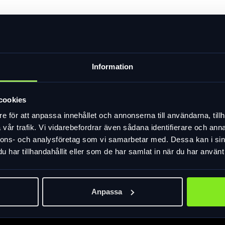
Information
en prisvärt Tubeless Ready-däck
cookies
nd gatudäck
e för att anpassa innehållet och annonserna till användarna, tillh
vår trafik. Vi vidarebefordrar även sådana identifierare och anna
nnons- och analysföretag som vi samarbetar med. Dessa kan i sin
har tillhandahållit eller som de har samlat in när du har använt 
Anpassa