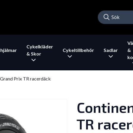
Vä
Cykelkläder
hjälmar
Cykeltillbehör
Sadlar
&
& Skor
ko
 Grand Prix TR racerdäck
Continen
TR race