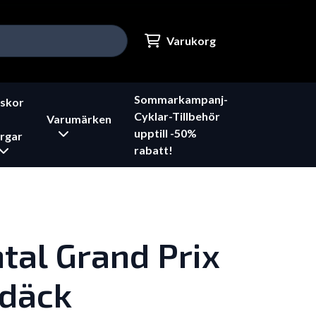
Varukorg
Sommarkampanj-
skor
Cyklar-Tillbehör
Varumärken
upptill -50%
rgar
rabatt!
tal Grand Prix
rdäck