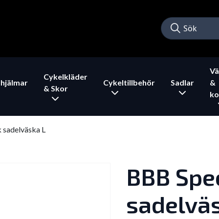
Vä
Cykelkläder
hjälmar
Cykeltillbehör
Sadlar
&
& Skor
ko
sadelväska L
BBB Spe
sadelvä