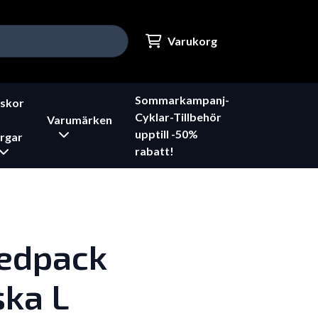
Varukorg
Sommarkampanj-
skor
Cyklar-Tillbehör
Varumärken
upptill -50%
rgar
rabatt!
edpack
ska L