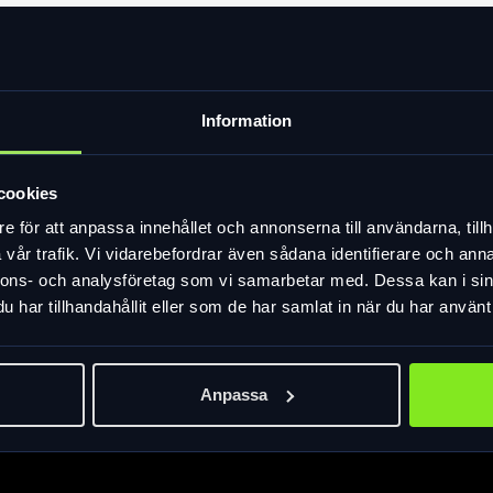
Information
n. Med invändig ficka och blå insida för att lättare se innehållet.
reflexdetalj för säkerheten. Fästes med kardborreband runt railsen 
cookies
e för att anpassa innehållet och annonserna till användarna, tillh
vår trafik. Vi vidarebefordrar även sådana identifierare och anna
nnons- och analysföretag som vi samarbetar med. Dessa kan i sin
har tillhandahållit eller som de har samlat in när du har använt 
Anpassa