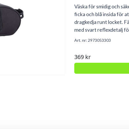
Väska för smidig och sä
ficka och blå insida för 
dragkedja runt locket. Fä
med svart reflexdetalj f
Art. nr:
2973053303
369 kr