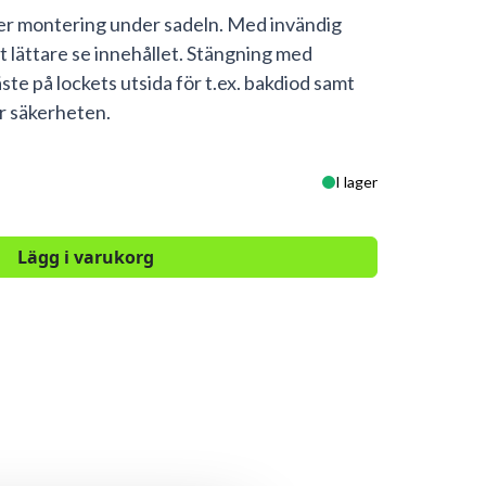
ker montering under sadeln. Med invändig
att lättare se innehållet. Stängning med
ste på lockets utsida för t.ex. bakdiod samt
ör säkerheten.
I lager
Lägg i varukorg