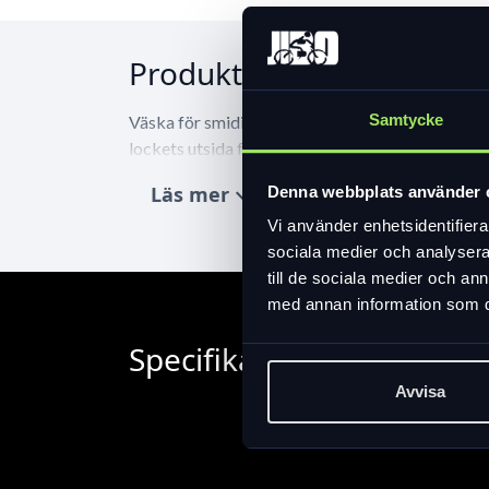
Produktinformation
Samtycke
Väska för smidig och säker montering under sadel
lockets utsida för t.ex. bakdiod samt med svart 
Läs mer
expand_more
Denna webbplats använder 
Vi använder enhetsidentifierar
sociala medier och analysera 
till de sociala medier och a
med annan information som du 
Specifikation
Avvisa