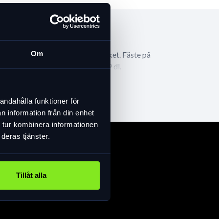
Om
 Stängning med dragkedja runt locket. Fäste på
och gummifäste runt sadelrör. 6,9 dl.
andahålla funktioner för
n information från din enhet
 tur kombinera informationen
deras tjänster.
Tillåt alla