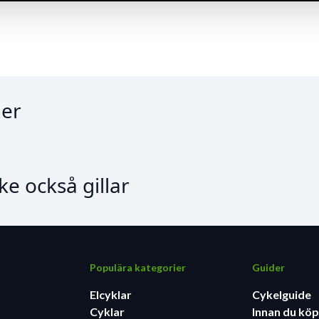
er
e också gillar
Populära kategorier
Guider
Elcyklar
Cykelguide
Cyklar
Innan du köp