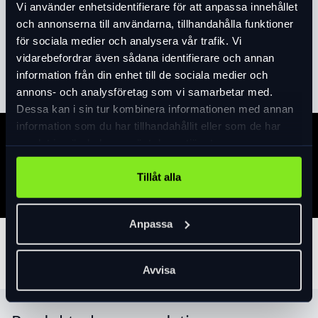
Vi använder enhetsidentifierare för att anpassa innehållet
Produktinformation
och annonserna till användarna, tillhandahålla funktioner
för sociala medier och analysera vår trafik. Vi
vidarebefordrar även sådana identifierare och annan
Läs mer
expand_more
information från din enhet till de sociala medier och
annons- och analysföretag som vi samarbetar med.
Dessa kan i sin tur kombinera informationen med annan
information som du har tillhandahållit eller som de har
samlat in när du har använt deras tjänster.
Specifikation
Tillåt alla
Anpassa
Tillbehör
Avvisa