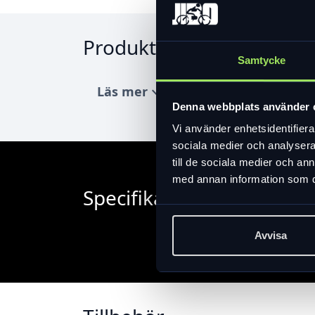
Produktinformation
Samtycke
Läs mer
expand_more
Denna webbplats använder 
Vi använder enhetsidentifierar
sociala medier och analysera 
till de sociala medier och a
med annan information som du 
Specifikation
Avvisa