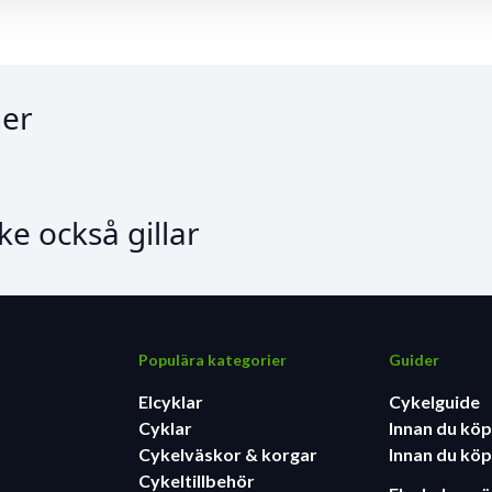
er
e också gillar
Populära kategorier
Guider
Elcyklar
Cykelguide
Cyklar
Innan du köp
Cykelväskor & korgar
Innan du köp
Cykeltillbehör