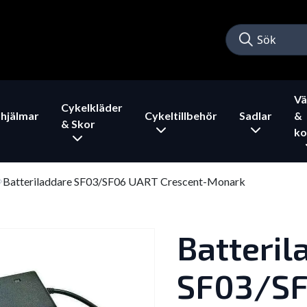
Vä
Cykelkläder
hjälmar
Cykeltillbehör
Sadlar
&
& Skor
ko
Batteriladdare SF03/SF06 UART Crescent-Monark
Batteril
SF03/S