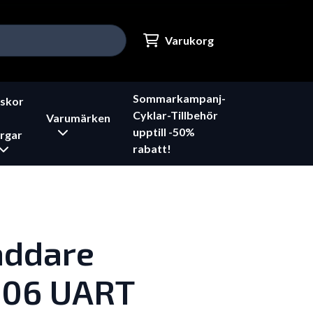
Varukorg
Sommarkampanj-
skor
Cyklar-Tillbehör
Varumärken
upptill -50%
rgar
rabatt!
addare
F06 UART