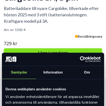
Batteriladdare till nyare Cargobike, tillverkade efter
hösten 2025 med 3 stift i batterianslutningen.
Kraftigare modell på 3A.
Art. nr:
1502-4
Beställningsvara
729 kr
Lägg i varukorg
Samtycke
Information
Om
Produktinformation
Denna webbplats använder cookies
Vi använder enhetsidentifierare för att anpassa innehållet
och annonserna till användarna, tillhandahålla funktioner
Läs mer
expand_more