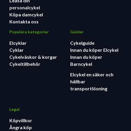
Leasa
din
personalcykel
Köpa damcykel
Kontakta oss
Populära kategorier
Guider
Elcyklar
Cykelguide
Cyklar
Innan du köper Elcykel
Cykelväskor & korgar
Innan du köper
Cykeltillbehör
Barncykel
Elcykel en säker och
hållbar
transportlösning
Legal
Köpvillkor
Ångra köp