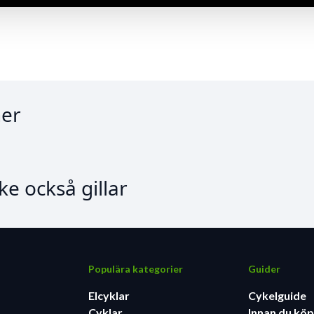
er
e också gillar
Populära kategorier
Guider
Elcyklar
Cykelguide
Cyklar
Innan du köp