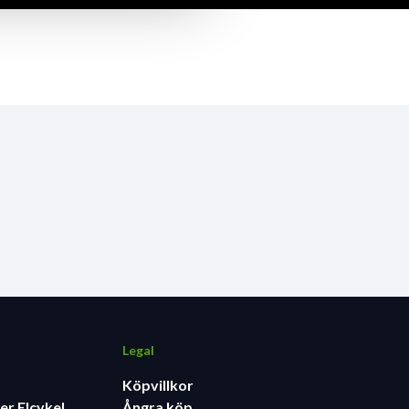
Legal
Köpvillkor
er Elcykel
Ångra köp