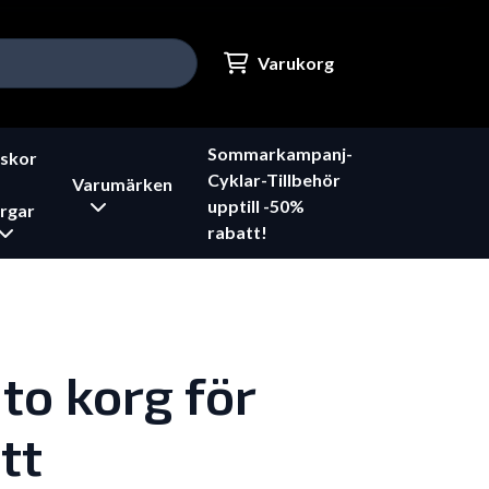
Varukorg
Sommarkampanj-
skor
Cyklar-Tillbehör
Varumärken
upptill -50%
rgar
rabatt!
uto korg för
tt