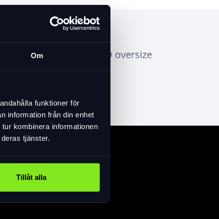
30-50 mm) med hållare EDO oversize
Om
kt 15 kg.
andahålla funktioner för
n information från din enhet
 tur kombinera informationen
deras tjänster.
Tillåt alla