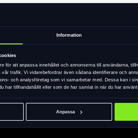
nd, oval, avtagbar. För montering på styrhuvud (
Information
x 37x20 cm. Galler (8770-3125-01) ingår ej. Maxvi
cookies
e för att anpassa innehållet och annonserna till användarna, tillh
vår trafik. Vi vidarebefordrar även sådana identifierare och anna
nnons- och analysföretag som vi samarbetar med. Dessa kan i sin
har tillhandahållit eller som de har samlat in när du har använt 
Anpassa