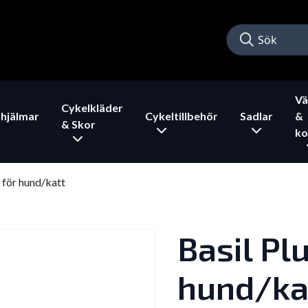
Vä
Cykelkläder
hjälmar
Cykeltillbehör
Sadlar
&
& Skor
ko
 för hund/katt
Basil Pl
hund/ka