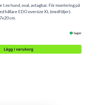
ör t.ex hund, oval, avtagbar. För montering på
d hållare EDO oversize XL (medföljer).
37x20 cm.
I lager
Lägg i varukorg