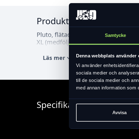
Produktinformation
Pluto, flätad cykelkorg för t.ex hu
Samtycke
XL (medföljer). Naturfärgad, mått 50
Denna webbplats använder 
Läs mer
expand_more
Vi använder enhetsidentifierar
sociala medier och analysera 
till de sociala medier och a
med annan information som du 
Specifikation
Avvisa