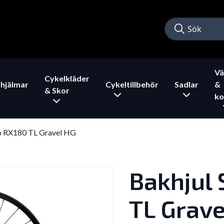
Vä
Cykelkläder
hjälmar
Cykeltillbehör
Sadlar
&
& Skor
ko
o RX180 TL Gravel HG
Bakhjul
TL Grave