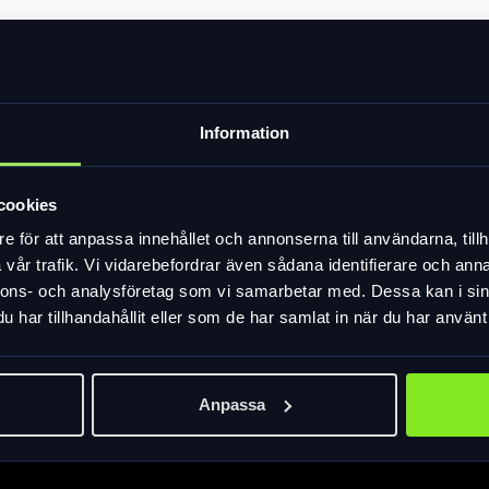
l i aluminium
Information
CRO SPLINE och HG spline L
ksbredder upp till 50mm
cookies
e för att anpassa innehållet och annonserna till användarna, tillh
vår trafik. Vi vidarebefordrar även sådana identifierare och anna
nnons- och analysföretag som vi samarbetar med. Dessa kan i sin
har tillhandahållit eller som de har samlat in när du har använt 
Anpassa