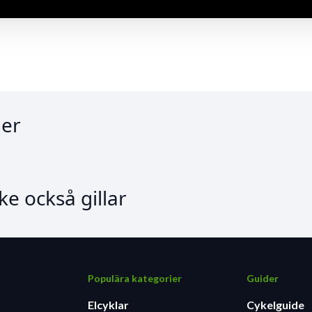
er
e också gillar
Populära kategorier
Guider
Elcyklar
Cykelguide