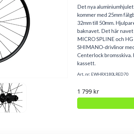
Det nya aluminiumhjulet 
kommer med 25mm fälgbr
32mm till 50mm. Hjulpa
baknavet. Det här navet 
MICRO SPLINE och HG spl
SHIMANO-drivlinor med b
Centerlock bromsskiva. 
kassett.
Art. nr:
EWHRX180LRED70
1 799 kr