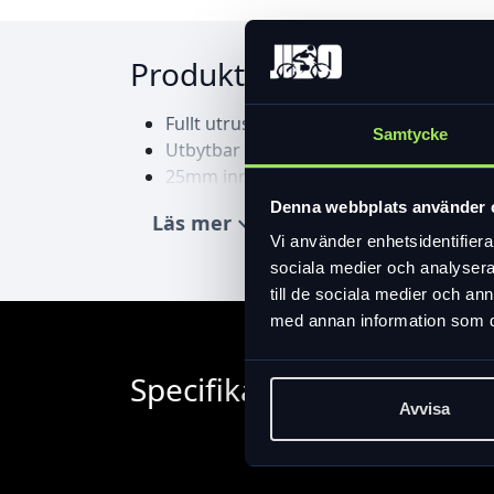
Produktinformation
Fullt utrustade och prisvärda gravelhju
Samtycke
Utbytbar frinavskropp - byt mellan MI
25mm innerbredd på fälgen klarar däc
Prisvärd aluminium, slanglösa fälgar
Denna webbplats använder 
Läs mer
expand_more
Levereras med HG frinavsbody 10-12
Vi använder enhetsidentifierar
Matchande framhjul EWHRX180LFED70
sociala medier och analysera 
till de sociala medier och a
med annan information som du 
Specifikation
Avvisa