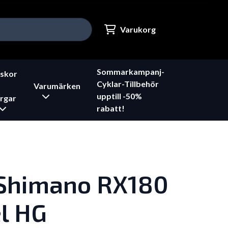
Varukorg
Sommarkampanj-
skor
Cyklar-Tillbehör
Varumärken
upptill -50%
rgar
rabatt!
 Shimano RX180
l HG