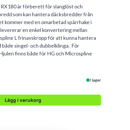
RX180 är förberett för slanglöst och
edd som kan hantera däcksbredder från
ret kommer med en omarbetad spärrhake i
levererar en enkel konvertering mellan
ine L frinavskropp för att kunna hantera
åde singel- och dubbelklinga. För
Hjulen finns både för HG och Microspline
I lager
Lägg i varukorg