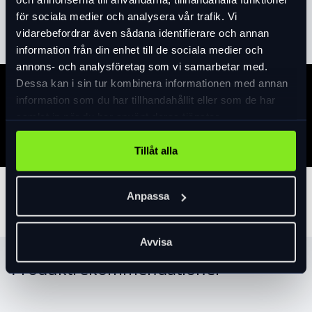
diameter. Flexibel inplastad stålwire.
Läs mer
expand_more
för sociala medier och analysera vår trafik. Vi
vidarebefordrar även sådana identifierare och annan
information från din enhet till de sociala medier och
annons- och analysföretag som vi samarbetar med.
Dessa kan i sin tur kombinera informationen med annan
Specifikation
information som du har tillhandahållit eller som de har
samlat in när du har använt deras tjänster.
Tillåt alla
Tillbehör
Anpassa
Avvisa
Produktrekommendationer