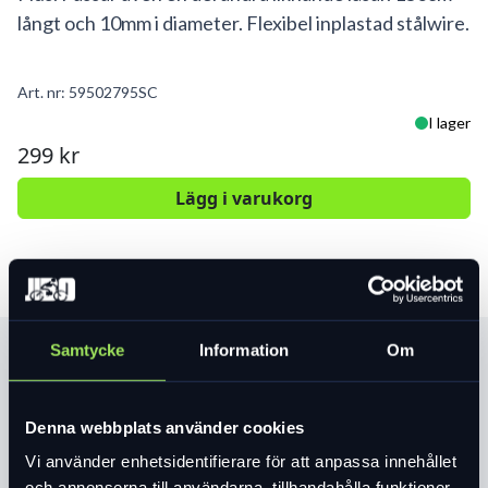
långt och 10mm i diameter. Flexibel inplastad stålwire.
Art. nr:
59502795SC
I lager
299 kr
Lägg i varukorg
Samtycke
Information
Om
Produktinformation
Låswire av "plug-in" typ för AXA Imneso-
Denna webbplats använder cookies
Block-Solid Plus. Passar även en del andra
liknande låsar. 150cm långt och 10mm i
Vi använder enhetsidentifierare för att anpassa innehållet
och annonserna till användarna, tillhandahålla funktioner