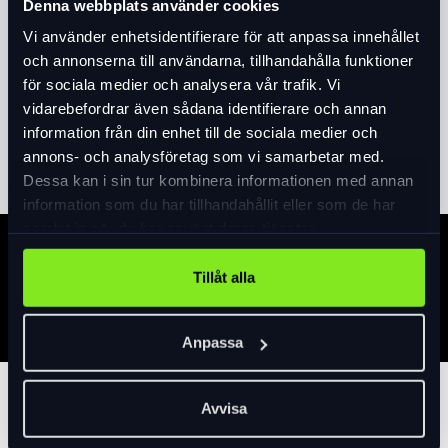
Produktinformation
Denna webbplats använder cookies
Vi använder enhetsidentifierare för att anpassa innehållet
Tillsatswire till AXA Solid Plus m.fl. Passar i
och annonserna till användarna, tillhandahålla funktioner
hålet på vänstersida på dessa lås så att du
för sociala medier och analysera vår trafik. Vi
även kan förankra cykeln i ett fast föremål
vidarebefordrar även sådana identifierare och annan
och därmed minska stöldrisken radikalt,
information från din enhet till de sociala medier och
Läs mer
expand_more
Plastöverdragen 10mm wire med ögla i
annons- och analysföretag som vi samarbetar med.
änden, 150cm lång. Hållare för montering på
Dessa kan i sin tur kombinera informationen med annan
cykeln ingår.
information som du har tillhandahållit eller som de har
samlat in när du har använt deras tjänster.
Specifikation
Tillåt alla
Anpassa
Tillbehör
Avvisa