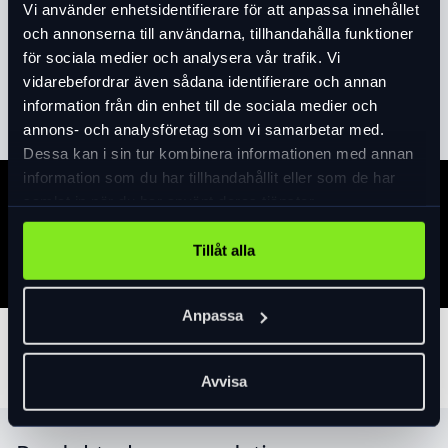
Vi använder enhetsidentifierare för att anpassa innehållet
Lux. En stark lampa med bra räckvidd. Reflex
och annonserna till användarna, tillhandahålla funktioner
och 830mm kabel. On/Off och uttag för
för sociala medier och analysera vår trafik. Vi
baklampa. kan även användas till elcykel
vidarebefordrar även sådana identifierare och annan
Läs mer
expand_more
med driftspänning 6V.
information från din enhet till de sociala medier och
annons- och analysföretag som vi samarbetar med.
Dessa kan i sin tur kombinera informationen med annan
information som du har tillhandahållit eller som de har
samlat in när du har använt deras tjänster.
Specifikation
Tillåt alla
Anpassa
Tillbehör
Avvisa