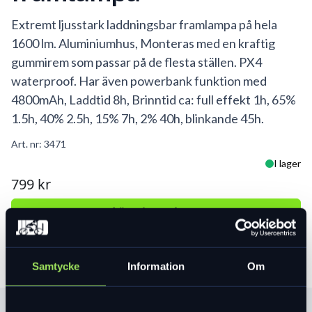
Extremt ljusstark laddningsbar framlampa på hela
1600 lm. Aluminiumhus, Monteras med en kraftig
gummirem som passar på de flesta ställen. PX4
waterproof. Har även powerbank funktion med
4800mAh, Laddtid 8h, Brinntid ca: full effekt 1h, 65%
1.5h, 40% 2.5h, 15% 7h, 2% 40h, blinkande 45h.
Art. nr:
3471
I lager
799 kr
Lägg i varukorg
Samtycke
Information
Om