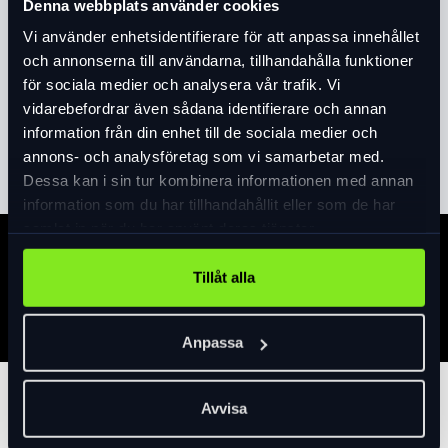
Produktinformation
Denna webbplats använder cookies
Vi använder enhetsidentifierare för att anpassa innehållet
Extremt ljusstark laddningsbar framlampa
och annonserna till användarna, tillhandahålla funktioner
på hela 1600 lm. Aluminiumhus, Monteras
för sociala medier och analysera vår trafik. Vi
med en kraftig gummirem som passar på de
vidarebefordrar även sådana identifierare och annan
flesta ställen. PX4 waterproof. Har även
information från din enhet till de sociala medier och
Läs mer
expand_more
powerbank funktion med 4800mAh, Laddtid
annons- och analysföretag som vi samarbetar med.
8h, Brinntid ca: full effekt 1h, 65% 1.5h, 40%
Dessa kan i sin tur kombinera informationen med annan
2.5h, 15% 7h, 2% 40h, blinkande 45h. 3 st
information som du har tillhandahållit eller som de har
super bright LED Styrka: 1600 Lumen
samlat in när du har använt deras tjänster.
Batteritid: Min. 5 timer Batterityp: Lithium
Specifikation
Uppladdningstid: 8 timer Laddkabel USB
Tillåt alla
ingår
Anpassa
Tillbehör
Avvisa