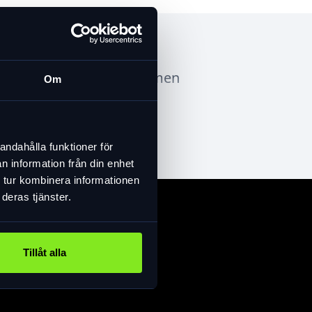
aklampa: 80 Lumen/35 Lumen
Om
r Laddkabel USB ingår
andahålla funktioner för
n information från din enhet
 tur kombinera informationen
deras tjänster.
Tillåt alla