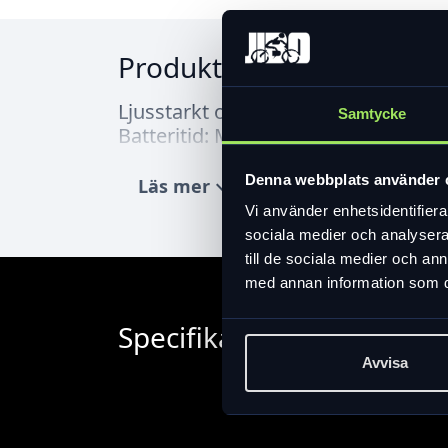
Produktinformation
Ljusstarkt och kompakt belysning
Samtycke
Batteritid: Min. 5 timmar Batterity
Denna webbplats använder 
Läs mer
expand_more
Vi använder enhetsidentifierar
sociala medier och analysera 
till de sociala medier och a
med annan information som du 
Specifikation
Avvisa