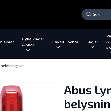
Vä
Cykelkläder
hjälmar
Cykeltillbehör
Sadlar
&
& Skor
ko
 belysningsset
Abus Ly
belysni