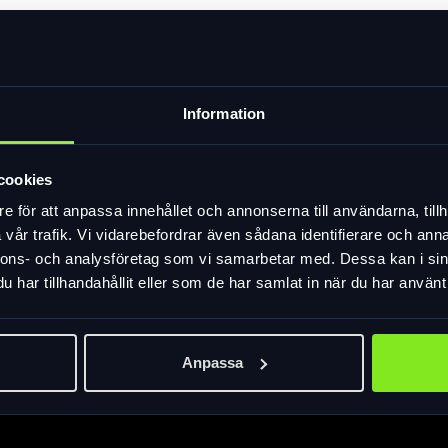
sset från Abus med USB laddning. Framlampa/b
Information
p: Lithium Polymer Uppladdningstid: 2,5-3 timma
cookies
e för att anpassa innehållet och annonserna till användarna, tillh
vår trafik. Vi vidarebefordrar även sådana identifierare och anna
nnons- och analysföretag som vi samarbetar med. Dessa kan i sin
har tillhandahållit eller som de har samlat in när du har använt 
Anpassa