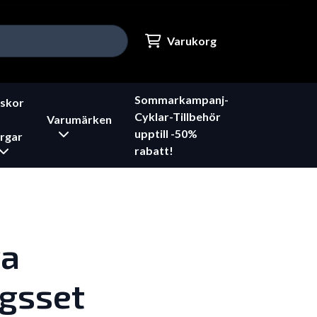
Varukorg
Sommarkampanj-
skor
Cyklar-Tillbehör
Varumärken
upptill -50%
rgar
rabatt!
ra
ngsset