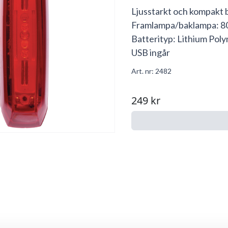
Ljusstarkt och kompakt 
Framlampa/baklampa: 80
Batterityp: Lithium Pol
USB ingår
Art. nr:
2482
249 kr