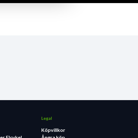
Legal
Köpvillkor
er Elcykel
Ångra köp