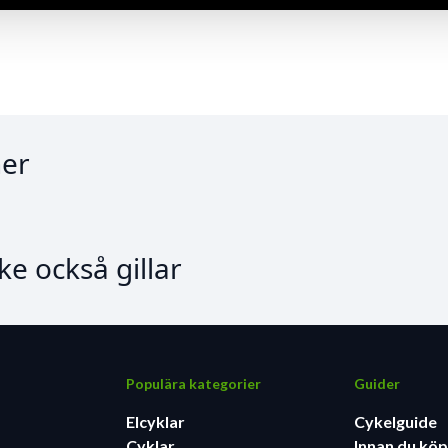
er
e också gillar
Populära kategorier
Guider
Elcyklar
Cykelguide
Cyklar
Innan du köp