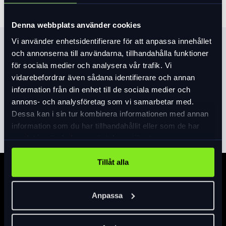
Denna webbplats använder cookies
Vi använder enhetsidentifierare för att anpassa innehållet
Produktinformation
och annonserna till användarna, tillhandahålla funktioner
för sociala medier och analysera vår trafik. Vi
Kättinglås med dekorativt skyddshölje. ABUS
vidarebefordrar även sådana identifierare och annan
automatcylinder med borrskyd och
information från din enhet till de sociala medier och
användarvänlig vändbar nyckel.
annons- och analysföretag som vi samarbetar med.
6 mm tjock 85cm lång fyrkantskedja med
Dessa kan i sin tur kombinera informationen med annan
Läs mer
expand_more
textilslang som skydd mot lackskador
information som du har tillhandahållit eller som de har
Kedjan och huset är tillverkade av
samlat in när du har använt deras tjänster.
specialhärdat stål
Säkerhetsklass 6.
Tillåt alla
Specifikation
Anpassa