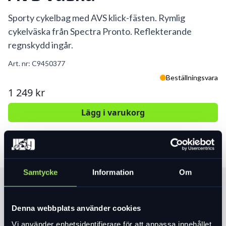
Sporty cykelbag med AVS klick-fästen. Rymlig
cykelväska från Spectra Pronto. Reflekterande
regnskydd ingår.
Art. nr:
C9450377
Beställningsvara
1 249 kr
Lägg i varukorg
Samtycke
Information
Om
Produktinformation
Denna webbplats använder cookies
Sporty är en smart väska från Spectra Pronto
som rymmer så mycket mer än
Vi använder enhetsidentifierare för att anpassa innehållet