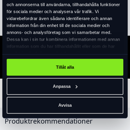
och annonserna till användarna, tillhandahålla funktioner
för sociala medier och analysera vår trafik. Vi
Läs mer
expand_more
vidarebefordrar även sådana identifierare och annan
information från din enhet till de sociala medier och
annons- och analysföretag som vi samarbetar med.
Dessa kan i sin tur kombinera informationen med annan
information som du har tillhandahållit eller som de har
Specifikation
samlat in när du har använt deras tjänster.
Tillåt alla
Anpassa
Tillbehör
Avvisa
Produktrekommendationer