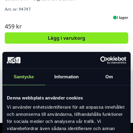
Art. nr:
9474T
I lager
459 kr
Lägg i varukorg
Samtycke
Information
Om
Produktinformation
Denna webbplats använder cookies
Läs mer
expand_more
Vi använder enhetsidentifierare för att anpassa innehållet
och annonserna till användarna, tillhandahålla funktioner
för sociala medier och analysera vår trafik. Vi
vidarebefordrar även sådana identifierare och annan