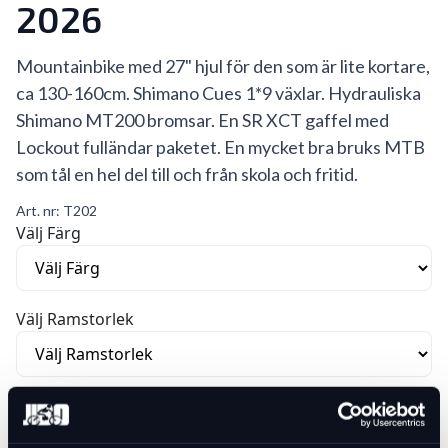
2026
Mountainbike med 27" hjul för den som är lite kortare,
ca 130-160cm. Shimano Cues 1*9 växlar. Hydrauliska
Shimano MT200 bromsar. En SR XCT gaffel med
Lockout fulländar paketet. En mycket bra bruks MTB
som tål en hel del till och från skola och fritid.
Art. nr:
T202
Välj Färg
Välj Ramstorlek
Var vänlig välj ett alternativ för att se lagersaldo
7 995 kr