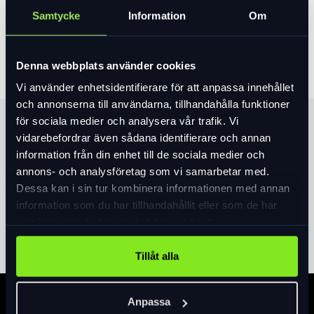
Samtycke
Information
Om
Lägg i varukorg
Denna webbplats använder cookies
Vi använder enhetsidentifierare för att anpassa innehållet
och annonserna till användarna, tillhandahålla funktioner
för sociala medier och analysera vår trafik. Vi
Produktinformation
vidarebefordrar även sådana identifierare och annan
information från din enhet till de sociala medier och
Orbea är en av Europas äldsta cykeltillverkare belägen i
annons- och analysföretag som vi samarbetar med.
Baskien-Spanien och Portugal. För den som är lite längre
Dessa kan i sin tur kombinera informationen med annan
finns cykeln också med 29" hjul i ramstorlekarna M-L-XL
information som du har tillhandahållit eller som de har
Läs mer
expand_more
samlat in när du har använt deras tjänster.
Tillåt alla
Anpassa
Specifikation