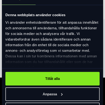
Denna webbplats använder cookies
Vi använder enhetsidentifierare för att anpassa innehållet
och annonserna till användarna, tillhandahålla funktioner
Produktinformation
för sociala medier och analysera vår trafik. Vi
Barnhjälm med Mips och grönt spänne.
vidarebefordrar även sådana identifierare och annan
Finns i två färger.
information från din enhet till de sociala medier och
Autofit system
annons- och analysföretag som vi samarbetar med.
Storlek 46-50cm
Dessa kan i sin tur kombinera informationen med annan
Läs mer
expand_more
Vikt 300g
information som du har tillhandahållit eller som de har
samlat in när du har använt deras tjänster.
Bra val i Folksam 2021 test!
Tillåt alla
Specifikation
Anpassa