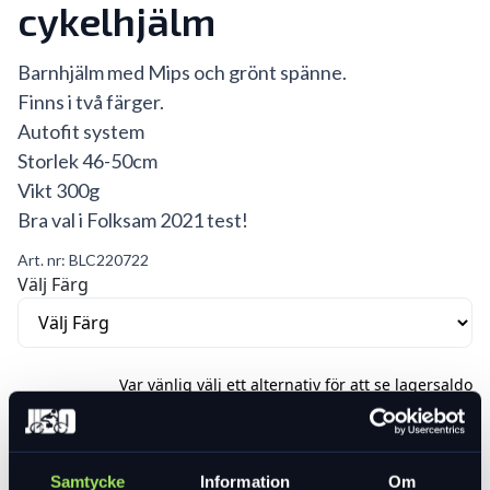
cykelhjälm
Barnhjälm med Mips och grönt spänne.
Finns i två färger.
Autofit system
Storlek 46-50cm
Vikt 300g
Bra val i Folksam 2021 test!
Art. nr:
BLC220722
Välj Färg
Var vänlig välj ett alternativ för att se lagersaldo
499 kr
Lägg i varukorg
Samtycke
Information
Om